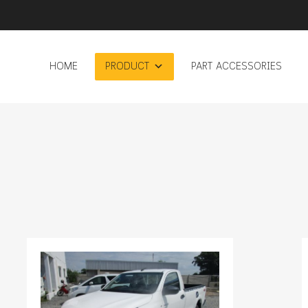
HOME
PRODUCT
PART ACCESSORIES
list
Add to Wishlist
e
Add to Compare