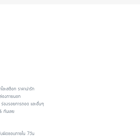
าโละสต๊อก ราคาน่ารัก
พกล่องภายนอก
 ร่องรอยการถอด และอื่นๆ
% กันเลย
ีรับผิดชอบภายใน 7วัน