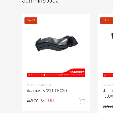
สินค้าที่เกี่ยวข้อง
SALE!
SALE!
Add to Wishlist
Add to Compare
TOYOTA FOR SALE
TOYOTA
ท่อลมแอร์ 87211-0K020
ฝาครอบ
HILUX
25.00
฿
48.00
หยิบใส่ตะ
฿
1,85
฿