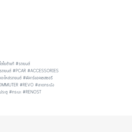
ตโยต้าแท้ #รถยนต์
#ซ่อมรถยนต์ #PCAR #ACCESSORIES
ะไหล่รถยนต์ #พีคาร์แอคเซสซอรี
 #COMMUTER #REVO #ลาดกระบัง
2ประตู #กระบะ #RENOST