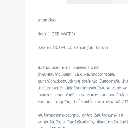
รายละเอียด
ท่อน้ำ (HOSE WATER)
(รหัส 87245-0K010) ราคาเบิกศูนย์ 83 บาท
————————————————–
สวัสดีคะ บริษัท พีคาร์ แอคเซสซอรี จำกัด
จำหน่ายสินค้าอะไหล่แท้ , และอะไหล่แท้ถอดจากรถใหม่
อุปกรณ์ตกแต่งรถยนต์ต่างๆ ส่วนใหญ่จะเป็นของเก่าเก็บ นำม
บางชิ้นอาจจะมีตำหนิเล็กน้อยจากการเก็บบ้างนะคะ เช่นสภา
โดยเฉพาะของถอด ตำหนิเช่น รอยขนแมว รอยถลอกเล็กน้อย
ขอความกรุณาลูกค้าทุกท่านโปรดเข้าใจ เรานำมาเซลส์ 40-70
-สินค้าถ่ายจากภาพจริงทุกชิ้น ลูกค้าจะได้สินค้าตามภาพเลย
-หากสินค้ามีปัญหา ให้ลูกค้ารีบแจ้งปัญหาได้เลย ทางร้านยินด