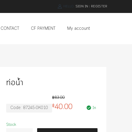
HELLO.
SIGN IN
REGISTER
|
Skip
CONTACT
CF PAYMENT
My account
to
content
ท่อน้ำ
฿
83.00
40.00
฿
Code:
87245-0K010
In
Stock
จำนวน