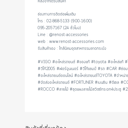
หลังจากได้รับสินค้า
ช่องทางการติดต่อเพิ่มเติม
โทร : 02-868-5133 (9.00-16.00)
095-2057167 (24 ชั่วโมง)
Line : @renost-accessories
web : www.renost-accessories.com
รับสินค้าเอง : ใกล้นิคมอุตสาหกรรมลาดกระบัง
#VIGO #อะไหล่รถยนต์ #ของแท้ #toyota #อะไหล่แท้ #โ
#วีโก้2005 #ฟอร์จูนเนอร์ #วีโก้แชมป์ #รถ #CAR 
#อะไหล่รถยนต์ออนไลน์ #อะไหล่รถยนต์TOYOTA #จำหน่ายอ
#จัดส่งอะไหล่รถยนต์ #FORTUNER #เบนซิน #ดีเซล
#ROCCO #ลายไม้ #ชุดแผงลายไม้สวิตซ์กระจก4ประตู #