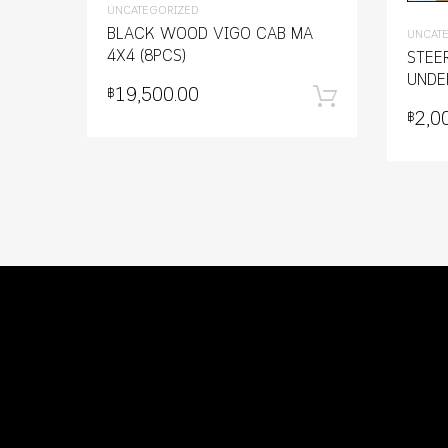
UNCATEGORIZED
BLACK WOOD VIGO CAB MA
UNCAT
4X4 (8PCS)
STEE
UNDE
19,500.00
฿
หยิบใส่ตะ
2,0
฿