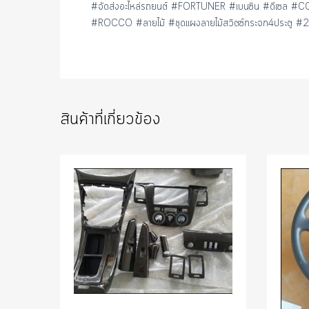
#จัดส่งอะไหล่รถยนต์ #FORTUNER #เบนซิน #ดีเซล
#ROCCO #ลายไม้ #ชุดแผงลายไม้สวิตซ์กระจก4ประตู #
สินค้าที่เกี่ยวข้อง
Add to Wishlist
Add to Compare