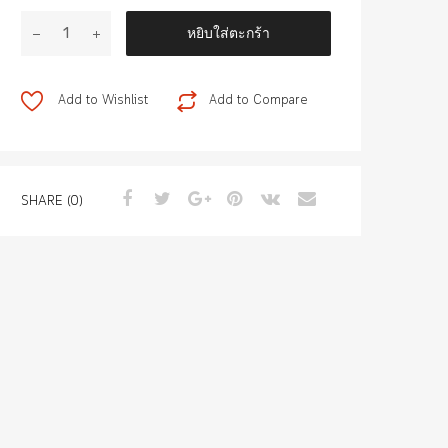
จำนวน
หยิบใส่ตะกร้า
ฝา
ครอบ
ไฟ
Add to Wishlist
Add to Compare
ท้าย
VIGO
CHAMP
โค
SHARE (0)
ร
เมี่
ยม
2014
ชิ้น