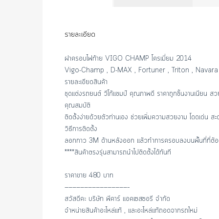
รายละเอียด
ฝาครอบไฟท้าย VIGO CHAMP โครเมี่ยม 2014
Vigo-Champ , D-MAX , Fortuner , Triton , Navar
รายละเอียดสินค้า
ชุดแต่งรถยนต์ วีโก้แชมป์ คุณภาพดี ราคาถูกชิ้นงานเนียน สว
คุณสมบัติ
ติดตั้งง่ายด้วยตัวท่านเอง ช่วยเพิ่มความสวยงาม โดดเด่น สะด
วิธีการติดตั้ง
ลอกกาว 3M ด้านหลังออก แล้วทำการครอบลงบนพื้นที่ที่ต้อ
****สินค้าตรงรุ่นสามารถนำไปติดตั้งได้ทันที
ราคาขาย 480 บาท
————————————————–
สวัสดีคะ บริษัท พีคาร์ แอคเซสซอรี จำกัด
จำหน่ายสินค้าอะไหล่แท้ , และอะไหล่แท้ถอดจากรถใหม่