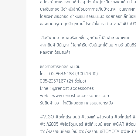
อุปกรณ์ตกแต่งรถยนต์ต่างๆ ส่วนใหญ่จะเป็นของเก่าเก็บ นำม
บางชิ้นอาจจะมีตำหนิเล็กน้อยจากการเก็บบ้างนะคะ เช่นสภา
โดยเฉพาะของถอด ตำหนิเช่น รอยขนแมว รอยถลอกเล็กน้อย
ขอความกรุณาลูกค้าทุกท่านโปรดเข้าใจ เรานำมาเซลส์ 40-70
-สินค้าถ่ายจากภาพจริงทุกชิ้น ลูกค้าจะได้สินค้าตามภาพเลย
-หากสินค้ามีปัญหา ให้ลูกค้ารีบแจ้งปัญหาได้เลย ทางร้านยินด
หลังจากได้รับสินค้า
ช่องทางการติดต่อเพิ่มเติม
โทร : 02-868-5133 (9.00-16.00)
095-2057167 (24 ชั่วโมง)
Line : @renost-accessories
web : www.renost-accessories.com
รับสินค้าเอง : ใกล้นิคมอุตสาหกรรมลาดกระบัง
#VIGO #อะไหล่รถยนต์ #ของแท้ #toyota #อะไหล่แท้ #โ
#วีโก้2005 #ฟอร์จูนเนอร์ #วีโก้แชมป์ #รถ #CAR 
#อะไหล่รถยนต์ออนไลน์ #อะไหล่รถยนต์TOYOTA #จำหน่ายอ