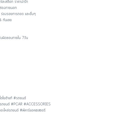
าโละสต๊อก ราคาน่ารัก
พกล่องภายนอก
 ร่องรอยการถอด และอื่นๆ
% กันเลย
ีรับผิดชอบภายใน 7วัน
ตโยต้าแท้ #รถยนต์
#ซ่อมรถยนต์ #PCAR #ACCESSORIES
ะไหล่รถยนต์ #พีคาร์แอคเซสซอรี