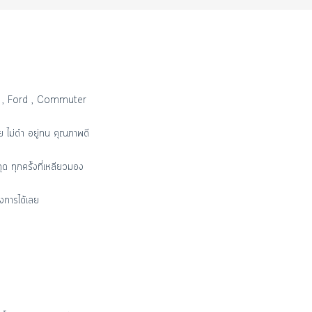
a , Ford , Commuter
ย ไม่ดำ อยู่ทน คุณภาพดี
ุด ทุกครั้งที่เหลียวมอง
งการได้เลย