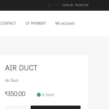
HELLO.
SIGN IN
REGISTER
|
Skip
CONTACT
CF PAYMENT
My account
to
content
AIR DUCT
Air Duct.
350.00
฿
In Stock
จำนวน