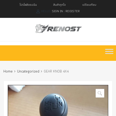
โปรไฟล์ของฉัน
สินค้าถูกใจ
เปรียบเทียบ
HELLO.
SIGN IN
REGISTER
|
Skip
to
content
Home
Uncategorized
GEAR KNOB 4X4
🔍