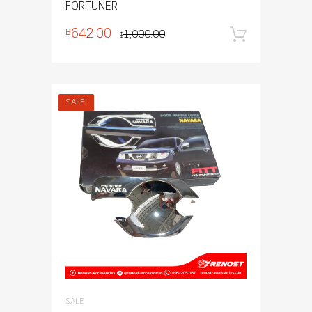
FORTUNER
642.00
฿
1,000.00
หยิบใส่
฿
SALE!
SALE