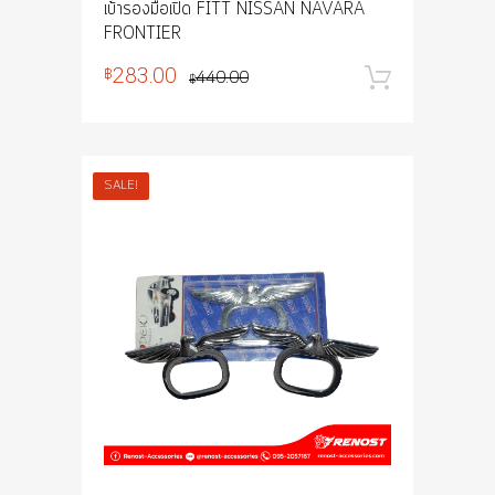
เบ้ารองมือเปิด FITT NISSAN NAVARA
FRONTIER
283.00
฿
440.00
หยิบใส่
฿
SALE!