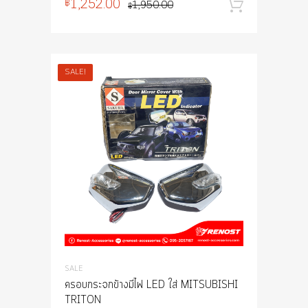
1,252.00
฿
1,950.00
หยิบใส่
฿
SALE!
SALE
ครอบกระจกข้างมีไฟ LED ใส่ MITSUBISHI
TRITON