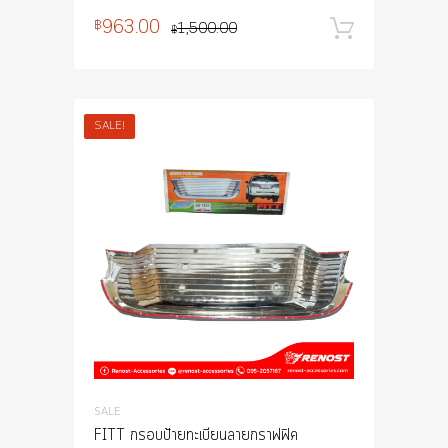
963.00
฿
1,500.00
หยิบใส่
฿
SALE!
SALE
FITT กรอบป้ายทะเบียนลายกราฟฟิค