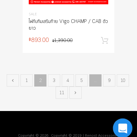
SALE
ไฟทับทิมเสริมท้าย Vigo CHAMP / CAB ตัว
ยาว
893.00
฿
1,390.00
หยิบใส่
฿
1
2
3
4
5
…
9
10
11
Copyright ©
2026
Copyright © 2019 |
Renost Accessories