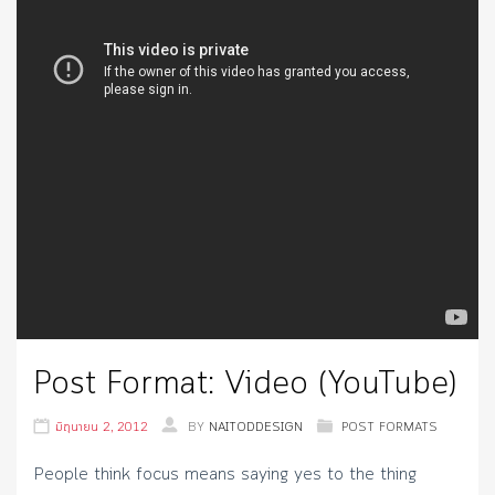
Post Format: Video (YouTube)
มิถุนายน 2, 2012
BY
NAITODDESIGN
POST FORMATS
People think focus means saying yes to the thing