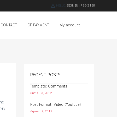
HELLO.
SIGN IN
REGISTER
|
Skip
CONTACT
CF PAYMENT
My account
to
content
RECENT POSTS
Template: Comments
มกราคม 3, 2012
the
Post Format: Video (YouTube)
ney
มิถุนายน 2, 2012