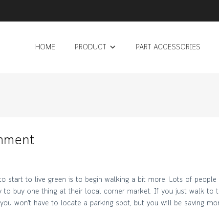
HOME
PRODUCT
PART ACCESSORIES
gnment
 start to live green is to begin walking a bit more. Lots of people
y to buy one thing at their local corner market. If you just walk to 
e you won’t have to locate a parking spot, but you will be saving mo